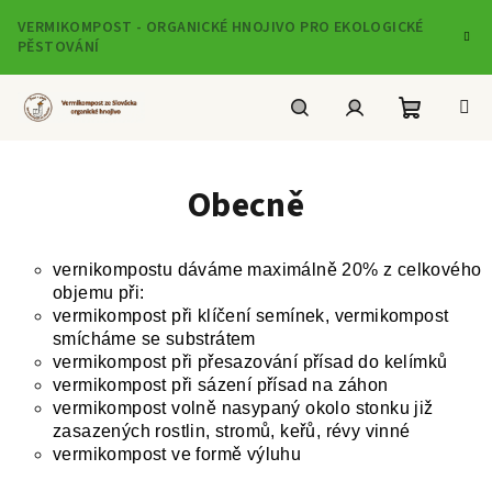
Přejít
VERMIKOMPOST - ORGANICKÉ HNOJIVO PRO EKOLOGICKÉ
na
PĚSTOVÁNÍ
obsah
Nákupní
Hledat
Přihlášení
Obecně
košík
vernikompostu dáváme maximálně 20% z celkového
objemu při:
vermikompost při klíčení semínek, vermikompost
smícháme se substrátem
vermikompost při přesazování přísad do kelímků
vermikompost při sázení přísad na záhon
vermikompost volně nasypaný okolo stonku již
zasazených rostlin, stromů, keřů, révy vinné
vermikompost ve formě výluhu