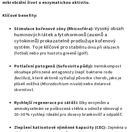
mikrobiální život a enzymatickou aktivitu.
Klíčové benefity:
Vysoký obsah
Stimulace kořenové zóny (Rhizosféra):
huminových látek a fytohormonů (auxinů a
cytokininů) prokazatelně prodlužuje kořenový
systém. To je klíčové pro stabili
tu drnu při skluzech
(fotbal) nebo pro hustotu greenů (golf).
Potlačení patogenů (Sufosivita půdy):
Vermikompost
obsahuje přirozené antagonisty (např. bakterie rodu
Bacillus
), které aktivně vytlačují původce chorob, jako je
plíseň sněžná (
Microdochium nivale
) nebo dolarová
skvrnitost.
Rychlejší regenerace po zátěži:
Díky enzymům a
aminokyselinám se poškozená stébla a odnože obnovují o
20–30 % rychleji. Ideální pro dosevy brankovišť a odpališť.
Zlepšení kationtové výměnné kapacity (CEC):
Zejména u