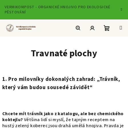
Přejít
VERMIKOMPOST - ORGANICKÉ HNOJIVO PRO EKOLOGICKÉ
na
PĚSTOVÁNÍ
obsah
Nákupní
Hledat
Přihlášení
Travnaté plochy
košík
1. Pro milovníky dokonalých zahrad: „Trávník,
který vám budou sousedé závidět“
Chcete mít trávník jako z katalogu, ale bez chemického
koktejlu?
Většina lidí si myslí, že tajným receptem na
hustý zelený koberec jsou drahá umělá hnojiva. Pravda je