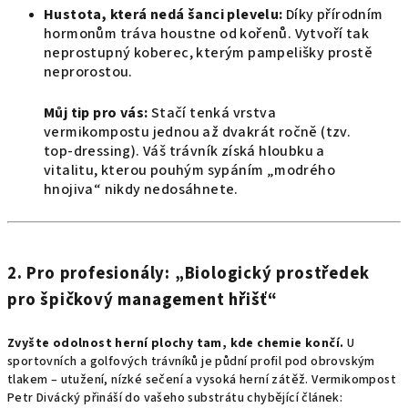
Hustota, která nedá šanci plevelu:
Díky přírodním
hormonům tráva houstne od kořenů. Vytvoří tak
neprostupný koberec, kterým pampelišky prostě
neprorostou.
Můj tip pro vás:
Stačí tenká vrstva
vermikompostu jednou až dvakrát ročně (tzv.
top-dressing). Váš trávník získá hloubku a
vitalitu, kterou pouhým sypáním „modrého
hnojiva“ nikdy nedosáhnete.
2. Pro profesionály: „Biologický prostředek
pro špičkový management hřišť“
Zvyšte odolnost herní plochy tam, kde chemie končí.
U
sportovních a golfových trávníků je půdní profil pod obrovským
tlakem – utužení, nízké sečení a vysoká herní zátěž. Vermikompost
Petr Divácký přináší do vašeho substrátu chybějící článek: