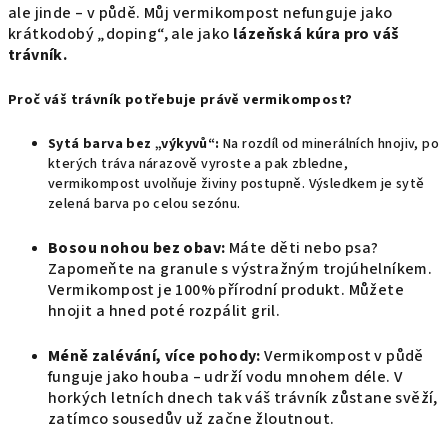
ale jinde – v půdě. Můj vermikompost nefunguje jako
krátkodobý „doping“, ale jako
lázeňská kúra pro váš
trávník.
Proč váš trávník potřebuje právě vermikompost?
Sytá barva bez „výkyvů“:
Na rozdíl od minerálních hnojiv, po
kterých tráva nárazově vyroste a pak zbledne,
vermikompost uvolňuje živiny postupně. Výsledkem je sytě
zelená barva po celou sezónu.
Bosou nohou bez obav:
Máte děti nebo psa?
Zapomeňte na granule s výstražným trojúhelníkem.
Vermikompost je 100% přírodní produkt. Můžete
hnojit a hned poté rozpálit gril.
Méně zalévání, více pohody:
Vermikompost v půdě
funguje jako houba – udrží vodu mnohem déle. V
horkých letních dnech tak váš trávník zůstane svěží,
zatímco sousedův už začne žloutnout.