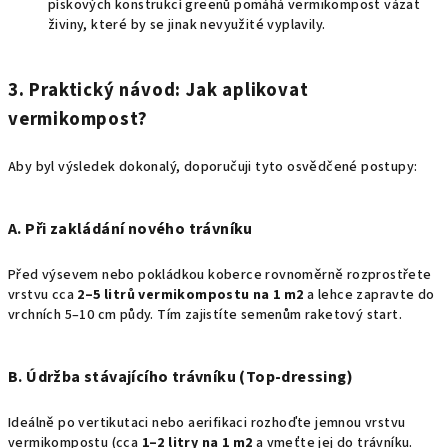
pískových konstrukcí greenů pomáhá vermikompost vázat
živiny, které by se jinak nevyužité vyplavily.
3. Praktický návod: Jak aplikovat
vermikompost?
Aby byl výsledek dokonalý, doporučuji tyto osvědčené postupy:
A. Při zakládání nového trávníku
Před výsevem nebo pokládkou koberce rovnoměrně rozprostřete
vrstvu cca
2–5 litrů vermikompostu na
1 m2
a lehce zapravte do
vrchních 5–10 cm půdy. Tím zajistíte semenům raketový start.
B. Údržba stávajícího trávníku (Top-dressing)
Ideálně po vertikutaci nebo aerifikaci rozhoďte jemnou vrstvu
vermikompostu (cca
1–2 litry na
1 m2
a vmeťte jej do trávníku.